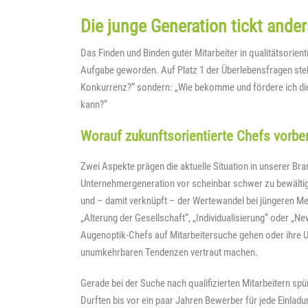
Die junge Generation tickt ander
Das Finden und Binden guter Mitarbeiter in qualitätsorien
Aufgabe geworden. Auf Platz 1 der Überlebensfragen steht
Konkurrenz?“ sondern: „Wie bekomme und fördere ich die
kann?“
Worauf zukunftsorientierte Chefs vorber
Zwei Aspekte prägen die aktuelle Situation in unserer Br
Unternehmergeneration vor scheinbar schwer zu bewälti
und – damit verknüpft – der Wertewandel bei jüngeren Me
„Alterung der Gesellschaft“, „Individualisierung“ oder „
Augenoptik-Chefs auf Mitarbeitersuche gehen oder ihre Un
unumkehrbaren Tendenzen vertraut machen.
Gerade bei der Suche nach qualifizierten Mitarbeitern spü
Durften bis vor ein paar Jahren Bewerber für jede Einla