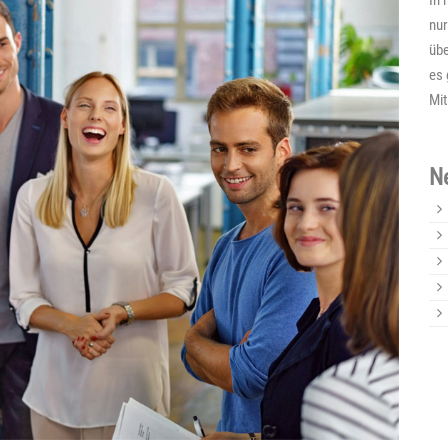
In 
nur
übe
es 
Mit
N