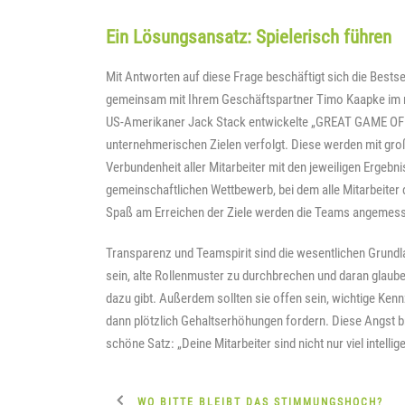
Ein Lösungsansatz: Spielerisch führen
Mit Antworten auf diese Frage beschäftigt sich die Bestsel
gemeinsam mit Ihrem Geschäftspartner Timo Kaapke im 
US-Amerikaner Jack Stack entwickelte „GREAT GAME OF 
unternehmerischen Zielen verfolgt. Diese werden mit gro
Verbundenheit aller Mitarbeiter mit den jeweiligen Erge
gemeinschaftlichen Wettbewerb, bei dem alle Mitarbeiter
Spaß am Erreichen der Ziele werden die Teams angemessen
Transparenz und Teamspirit sind die wesentlichen Grund
sein, alte Rollenmuster zu durchbrechen und daran glaub
dazu gibt. Außerdem sollten sie offen sein, wichtige Kenn
dann plötzlich Gehaltserhöhungen fordern. Diese Angst b
schöne Satz: „Deine Mitarbeiter sind nicht nur viel intellige
WO BITTE BLEIBT DAS STIMMUNGSHOCH?