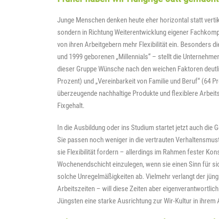
Junge Menschen denken heute eher horizontal statt verti
sondern in Richtung Weiterentwicklung eigener Fachkompe
von ihren Arbeitgebern mehr Flexibilität ein. Besonders di
und 1999 geborenen „Millennials“ – stellt die Unternehme
dieser Gruppe Wünsche nach den weichen Faktoren deutlic
Prozent) und „Vereinbarkeit von Familie und Beruf“ (64 P
überzeugende nachhaltige Produkte und flexiblere Arbeits
Fixgehalt.
In die Ausbildung oder ins Studium startet jetzt auch di
Sie passen noch weniger in die vertrauten Verhaltensmus
sie Flexibilität fordern – allerdings im Rahmen fester Ko
Wochenendschicht einzulegen, wenn sie einen Sinn für si
solche Unregelmäßigkeiten ab. Vielmehr verlangt der jün
Arbeitszeiten – will diese Zeiten aber eigenverantwortli
Jüngsten eine starke Ausrichtung zur Wir-Kultur in ihrem