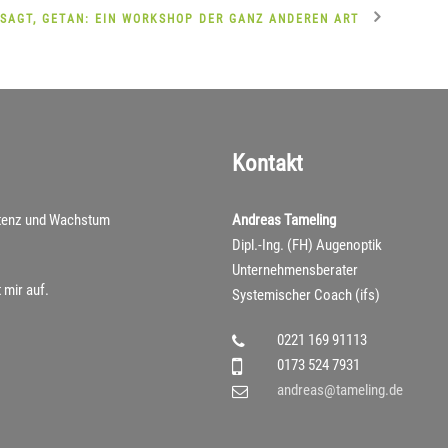
SAGT, GETAN: EIN WORKSHOP DER GANZ ANDEREN ART
Kontakt
istenz und Wachstum
Andreas Tameling
Dipl.-Ing. (FH) Augenoptik
Unternehmensberater
 mir auf.
Systemischer Coach (ifs)
0221 169 91113
0173 524 7931
andreas@tameling.de