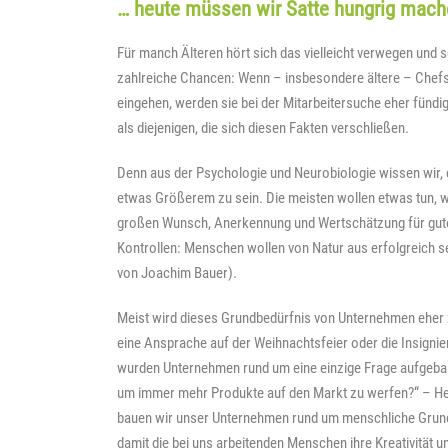
… heute müssen wir Satte hungrig mac
Für manch Älteren hört sich das vielleicht verwegen und 
zahlreiche Chancen: Wenn – insbesondere ältere – Chef
eingehen, werden sie bei der Mitarbeitersuche eher fünd
als diejenigen, die sich diesen Fakten verschließen.
Denn aus der Psychologie und Neurobiologie wissen wir,
etwas Größerem zu sein. Die meisten wollen etwas tun, w
großen Wunsch, Anerkennung und Wertschätzung für gut
Kontrollen: Menschen wollen von Natur aus erfolgreich s
von Joachim Bauer).
Meist wird dieses Grundbedürfnis von Unternehmen eher zu
eine Ansprache auf der Weihnachtsfeier oder die Insigni
wurden Unternehmen rund um eine einzige Frage aufgebau
um immer mehr Produkte auf den Markt zu werfen?“ – Heu
bauen wir unser Unternehmen rund um menschliche Grund
damit die bei uns arbeitenden Menschen ihre Kreativität 