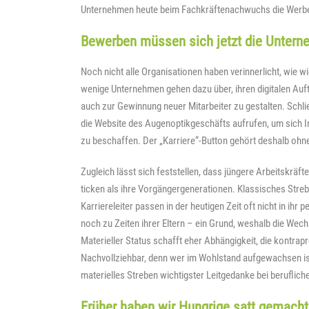
Unternehmen heute beim Fachkräftenachwuchs die Werb
Bewerben müssen sich jetzt die Unter
Noch nicht alle Organisationen haben verinnerlicht, wie w
wenige Unternehmen gehen dazu über, ihren digitalen Auft
auch zur Gewinnung neuer Mitarbeiter zu gestalten. Schli
die Website des Augenoptikgeschäfts aufrufen, um sich I
zu beschaffen. Der „Karriere“-Button gehört deshalb ohn
Zugleich lässt sich feststellen, dass jüngere Arbeitskräf
ticken als ihre Vorgängergenerationen. Klassisches Streb
Karriereleiter passen in der heutigen Zeit oft nicht in ihr
noch zu Zeiten ihrer Eltern – ein Grund, weshalb die We
Materieller Status schafft eher Abhängigkeit, die kontrap
Nachvollziehbar, denn wer im Wohlstand aufgewachsen ist
materielles Streben wichtigster Leitgedanke bei beruflic
Früher haben wir Hungrige satt gemacht