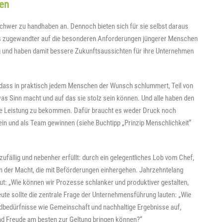
hen
schwer zu handhaben an. Dennoch bieten sich für sie selbst daraus
s zugewandter auf die besonderen Anforderungen jüngerer Menschen
ig und haben damit bessere Zukunftsaussichten für ihre Unternehmen
 dass in praktisch jedem Menschen der Wunsch schlummert, Teil von
as Sinn macht und auf das sie stolz sein können. Und alle haben den
e Leistung zu bekommen. Dafür braucht es weder Druck noch
ein und als Team gewinnen (siehe Buchtipp „Prinzip Menschlichkeit“
fällig und nebenher erfüllt: durch ein gelegentliches Lob vom Chef,
en der Macht, die mit Beförderungen einhergehen. Jahrzehntelang
t: „Wie können wir Prozesse schlanker und produktiver gestalten,
te sollte die zentrale Frage der Unternehmensführung lauten: „Wie
bedürfnisse wie Gemeinschaft und nachhaltige Ergebnisse auf,
und Freude am besten zur Geltung bringen können?“