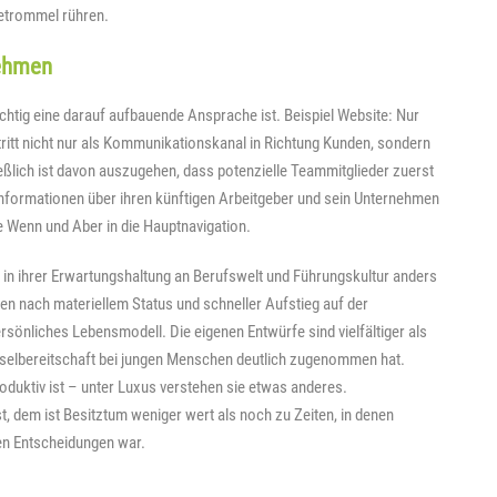
etrommel rühren.
nehmen
ichtig eine darauf aufbauende Ansprache ist. Beispiel Website: Nur
ritt nicht nur als Kommunikationskanal in Richtung Kunden, sondern
eßlich ist davon auszugehen, dass potenzielle Teammitglieder zuerst
nformationen über ihren künftigen Arbeitgeber und sein Unternehmen
e Wenn und Aber in die Hauptnavigation.
te in ihrer Erwartungshaltung an Berufswelt und Führungskultur anders
en nach materiellem Status und schneller Aufstieg auf der
 persönliches Lebensmodell. Die eigenen Entwürfe sind vielfältiger als
chselbereitschaft bei jungen Menschen deutlich zugenommen hat.
roduktiv ist – unter Luxus verstehen sie etwas anderes.
, dem ist Besitztum weniger wert als noch zu Zeiten, in denen
hen Entscheidungen war.
 …