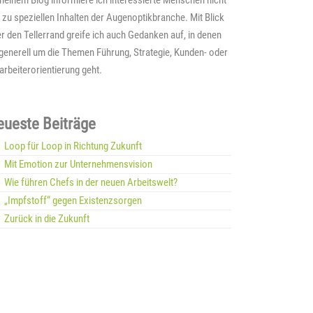
meinem Blog informiere ich interessierte Menschen nicht
 zu speziellen Inhalten der Augenoptikbranche. Mit Blick
r den Tellerrand greife ich auch Gedanken auf, in denen
generell um die Themen Führung, Strategie, Kunden- oder
arbeiterorientierung geht.
eueste Beiträge
Loop für Loop in Richtung Zukunft
Mit Emotion zur Unternehmensvision
Wie führen Chefs in der neuen Arbeitswelt?
„Impfstoff“ gegen Existenzsorgen
Zurück in die Zukunft