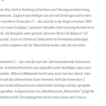
kal: Also nicht in Richtung Aufstreben und Führungsverantwortung,
tenzen. Zugleich beschäftigen sie sich mit Sinnfragen und fordern
e vielzitierte Generation Y – das sind die in der Regel zwischen 1980
n vor neue Aufgaben. Laut einer aktuellen Untersuchung dominieren in
h. Als Beispiele seien genannt „Bessere Work-Life-Balance“ (67
rozent). Auch ein stärkeres Einbeziehen in Firmenentscheidungen,
zeiten rangieren auf der Wunschliste weiter oben als ein hohes
e Generation Z – das sind die nach der Jahrtausendwende Geborenen.
ter. Arbeitsweltexperten und Jugendforscher bestätigen, dass auch
nstanten. Während Millennials bereit sind, auch mal eine Abend- oder
ch und das Unternehmen darin erkennen, lehnt die Generation Z
gste Fachkräftenachwuchs unbefristete Verträge und klar geregelte
ch gestalten. Aufgewachsen als selbstbewusste „Netzwerker“ prägt die
 Arbeitsumfeld, Einzelgängertum hat bei ihnen kaum eine Chance.