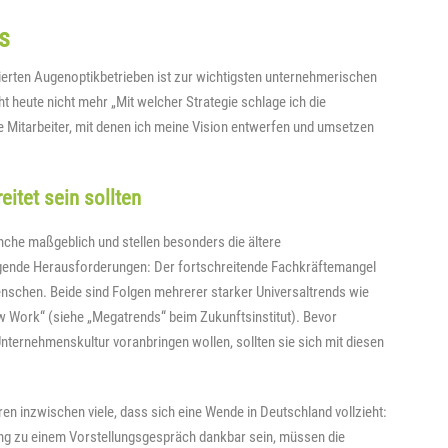
s
tierten Augenoptikbetrieben ist zur wichtigsten unternehmerischen
 heute nicht mehr „Mit welcher Strategie schlage ich die
 Mitarbeiter, mit denen ich meine Vision entwerfen und umsetzen
eitet sein sollten
anche maßgeblich und stellen besonders die ältere
gende Herausforderungen: Der fortschreitende Fachkräftemangel
nschen. Beide sind Folgen mehrerer starker Universaltrends wie
New Work“ (siehe „Megatrends“ beim Zukunftsinstitut). Bevor
ternehmenskultur voranbringen wollen, sollten sie sich mit diesen
ren inzwischen viele, dass sich eine Wende in Deutschland vollzieht:
dung zu einem Vorstellungsgespräch dankbar sein, müssen die